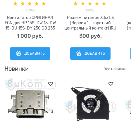
103870
107298
Вентилятор ОРИГИНАЛ
Разъем питания 3.5x1.3
FCN для HP 15S-DW 15-DW
(Версия 1 - короткий
(к
15-DU 15S-DY 250 G8 255
центральный контакт) iRU
(
G9 G8 256 G8 TPN-C139
Калибр 15PH | Azerty jack |
ша
1 000
 руб.
300
 руб.
TPN-C151 серии FCN
Gateway GWTN141-40BK
DFS5K12114464N FLG0
GWTN156-4PR GWTN156-
Sunon EF50040S1-1C010-
7BK GWTN156-1GR
ДОБАВИТЬ
ДОБАВИТЬ
S9A Delta NS85B23-18J34
GWTN141-4BK GWTN141-
DC5V 0.5A (4pin)
4BL GWT141N-10BI | Haiyer
DC28000N6F0 L52034-
1500 jack
Новинки
Все новинки
001