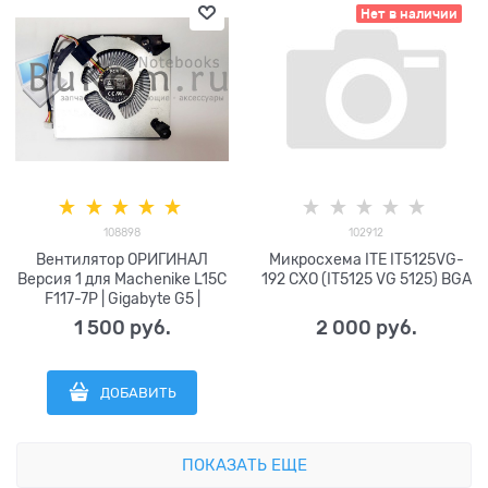
Нет в наличии
108898
102912
Вентилятор ОРИГИНАЛ
Микросхема ITE IT5125VG-
Версия 1 для Machenike L15C
192 CXO (IT5125 VG 5125) BGA
F117-7P | Gigabyte G5 |
Thunderobot 911 M G3 PRO |
1 500
 руб.
2 000
 руб.
Ardon Gaming Neo N17-
I5ND404 DFS5K223052830Q
FPP6 FPP8 DFS5K223052831
ДОБАВИТЬ
FPVD DC5V 0.5A (4pin)
rtx4060
ПОКАЗАТЬ ЕЩЕ