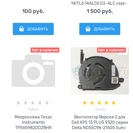
14ITL6 14ALC6 G2-ALC серии
FCN DFS5K22115572N FNBP
100
 руб.
1 500
 руб.
FPCX NS85C60-20H04
NS85C71-21H10
BAPB0807R5HY008
ДОБАВИТЬ
ДОБАВИТЬ
BAPB0807R5HY009 DC5V
0.5A (4pin) 14ADA6
5F10S13945 5F10S13946
5F10S13947 DC28000GAD0
Нет в наличии
Нет в наличии
DC28000GAv0
102924
107302
Микросхема Texas
Вентилятор Версия 2 для
Instruments
Dell XPS 13 PLUS 9320 серии
TPS65982DDZBHR
Delta ND55C98-21A05 Sunon