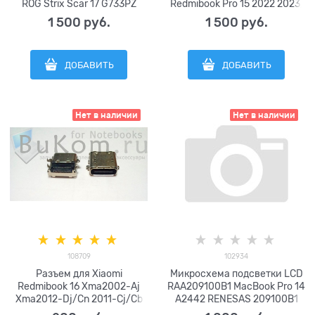
ROG Strix Scar 17 G733PZ
Redmibook Pro 15 2022 2023,
G733PY G733PYV G733 серии
RMA2202 RMA2202-AI
1 500
 руб.
1 500
 руб.
FCN DFSCL42P16593J FQTG
RMA2202-BD RMA2202-BI
DFSCL42P165937 FPMF
серии BN9507S5H-000P
DC12V 0.6A (4pin)
DC5V 0.5A (4pin)
ДОБАВИТЬ
ДОБАВИТЬ
13НР0DB0P02011
6033Б0126301
Нет в наличии
Нет в наличии
108709
102934
Разъем для Xiaomi
Микросхема подсветки LCD
Redmibook 16 Xma2002-Aj
RAA209100B1 MacBook Pro 14
Xma2012-Dj/Cn 2011-Cj/Cb
A2442 RENESAS 209100B1
Type-C