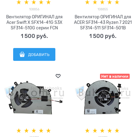
108856
108855
Вентилятор ОРИГИНАЛ для
Вентилятор ОРИГИНАЛ для
Acer Swift X SFX14-41G S3X
ACER SF314-43 Ryzen 7 2021
SF314-510G серии FCN
SF314-511 SF314-501B
DFS5K12304363N FN33 DC5V
N20C12 серии FCN
1 500
 руб.
1 500
 руб.
0.5A (4pin) DC28000W4F0
DFS5K22B15673S FNM2 DC5V
FCC2
0.5A (4pin) DC28000XIF0
FCC2
ДОБАВИТЬ
Нет в наличии