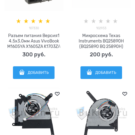
107330
102933
Разъем питания Версия1
Микросхема Texas
4.5x3.0мм Asus VivoBook
Instruments BQ25890H
M1605YA X1605ZA K1703ZA
(BQ25890 BQ 25890H)
E1404FA E1504FA M3401QA
300
 руб.
200
 руб.
N7400PA K3400PA M7400QC
M3500QA K3500PA M7600QA
N7600PC M6500QB X1704VA
ДОБАВИТЬ
ДОБАВИТЬ
K6500ZC B1500C серии