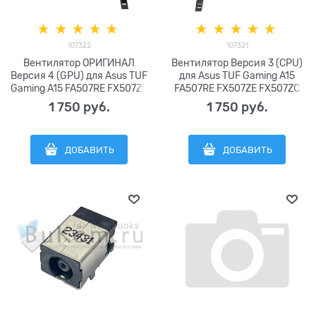
107322
107321
Вентилятор ОРИГИНАЛ
Вентилятор Версия 3 (CPU)
Версия 4 (GPU) для Asus TUF
для Asus TUF Gaming A15
Gaming A15 FA507RE FX507ZE
FA507RE FX507ZE FX507ZC
FX507ZC FA507RC / Gaming
FA507RC / Gaming A17
1 750
 руб.
1 750
 руб.
A17 FA707RE FX707ZC
FA707RE FX707ZC FX707ZE
FX707ZE FA707RC серии FCN
FA707RC серии FCN
DFS5L32G16486J FP83 DC5V
DFS5K22B05673J FP82 DC5V
ДОБАВИТЬ
ДОБАВИТЬ
0.5A (4pin) 13NR08Y0T01011 ,
0/5A (4pin) 13NR09M0T01011
13NR09M0T03011