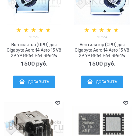
107335
107334
Вентилятор (GPU) для
Вентилятор (CPU) для
Gigabyte Aero 14 Aero 15 V8
Gigabyte Aero 14 Aero 15 V8
X9 Y9 RP64 P64 RP64W
X9 Y9 RP64 P64 RP64W
RP65W серии A-POWER
RP65W серии A-POWER
1 500
 руб.
1 500
 руб.
BS5005HS-U2N DC5V 0.5A
BS5005HS-U2M DC5V 0.5A
(4pin) KSB06105HB
(4pin) KSB06105HB
ДОБАВИТЬ
ДОБАВИТЬ