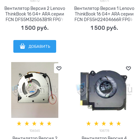
108772
108771
Вентилятор Версия 2 Lenovo
Вентилятор Версия 1 Lenovo
ThinkBook 16 G4+ ARA серии
ThinkBook 16 G4+ ARA серии
FCN DFS5M325063B1R FPGY
FCN DFS5H22404666R FPGW
DC5V 0.5A (4pin) 5F10S14027
DC5V 0.5A (4pin) 5F10S14026
1 500
 руб.
1 500
 руб.
10S14027
5F10S14029
ДОБАВИТЬ
106565
108778
Вентилятор Версия 2
Вентилятор Версия 4