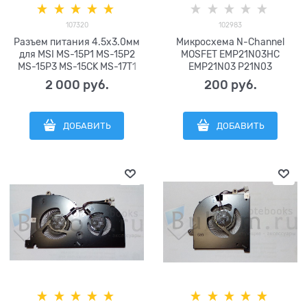
107320
102983
Разъем питания 4.5x3.0мм
Микросхема N-Channel
для MSI MS-15P1 MS-15P2
MOSFET EMP21N03HC
MS-15P3 MS-15CK MS-17T1
EMP21N03 P21N03
Gigabyte AORUS 15 XE5 15
2 000
 руб.
200
 руб.
xe4 AORUS 15 KE5 15
RX5PXE5 AORUS 17 YE5
AORUS 17 XE5 17 KE5 17 XE4
ДОБАВИТЬ
ДОБАВИТЬ
DC in Power Jack