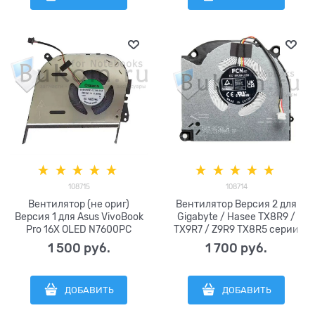
Sunon EG50050S1-1C201-S9A
EG50050S1-1C200-S9A DC5V
2.25W (4pin)
108715
108714
Вентилятор (не ориг)
Вентилятор Версия 2 для
Версия 1 для Asus VivoBook
Gigabyte / Hasee TX8R9 /
Pro 16X OLED N7600PC
TX9R7 / Z9R9 TX8R5 серии
M7600QC | Asus VivoBook Pro
FCN DFSCL12E16486S FQK5
1 500
 руб.
1 700
 руб.
15 M6500QC M6500QH
DC12V 1A (4pin)
M6500R M6500X M6500XV
K6500 K6500Z M3500QC /
ДОБАВИТЬ
ДОБАВИТЬ
OLED K3500PA PH серии
Sunon EG50050S1-1C191-S9A