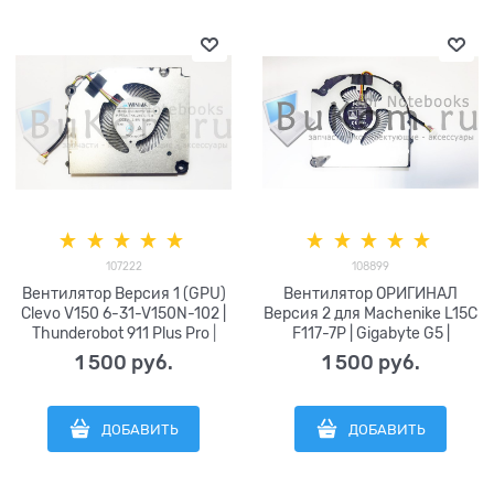
107222
108899
Вентилятор Версия 1 (GPU)
Вентилятор ОРИГИНАЛ
Clevo V150 6-31-V150N-102 |
Версия 2 для Machenike L15C
Thunderobot 911 Plus Pro |
F117-7P | Gigabyte G5 |
ARDOR GAMING NEO G15-
Thunderobot 911 M G3 PRO |
1 500
 руб.
1 500
 руб.
I5ND204 серии WINMA EGC-
Ardon Gaming Neo N17-
82071S1-0AH P.PSSA-7NK-
I5ND404 DFS5L32G16486P
240-GP2-B p.pssa-7nk-240-
FPP7 DFS5K22115371U FPP9
ДОБАВИТЬ
ДОБАВИТЬ
gp-b DC5V 0,5A (4pin)
DFS5K22115371U FPVG DC5V
0.5A (4pin) rtx4060