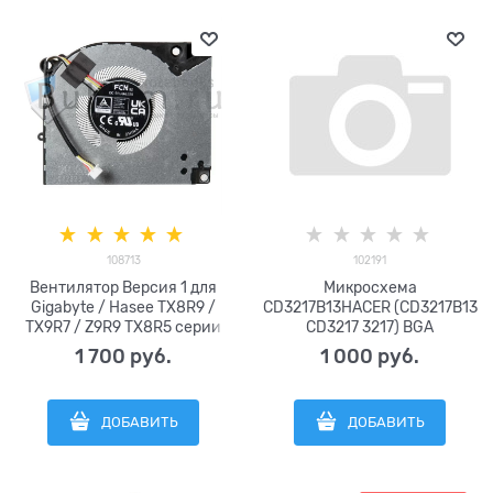
EG50050S1-1C190-S9A DC5V
2.25W (4pin) 13NB0UV0
108713
102191
Вентилятор Версия 1 для
Микросхема
Gigabyte / Hasee TX8R9 /
CD3217B13HACER (CD3217B13
TX9R7 / Z9R9 TX8R5 серии
CD3217 3217) BGA
FCN DFSCL12E06486S FQK3
1 700
 руб.
1 000
 руб.
DC12V 1A (4pin)
ДОБАВИТЬ
ДОБАВИТЬ