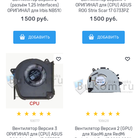
(разъём 1.25 Interfaces)
ОРИГИНАЛ для (CPU) ASUS
ОРИГИНАЛ для Irbis NB510
ROG Strix Scar 17 G733PZ
NB515 / FRBBY V16 Pro ,
G733PY G733PYV G733 серии
1 500
 руб.
1 500
 руб.
Echips Pro , Teclast F15 /
FCN DFSCL42P06593J FQTH
Azerty AZ-1509 / RTDPART
FPMD DC12V 0.6A (4pin)
серии MD7505HS
13НР0DB0P01011
ДОБАВИТЬ
ДОБАВИТЬ
BF07505H05FP DC5V 0.40A
6033Б0126201
DB07505H05M (4pin)
108777
108628
Вентилятор Версия 3
Вентилятор Версия 2 (GPU)
ОРИГИНАЛ для (CPU) ASUS
для XiaoMi для RedMi