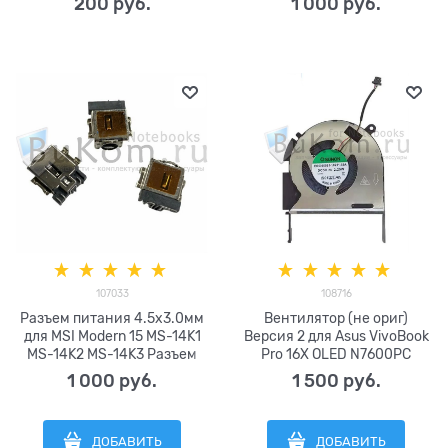
200
 руб.
1 000
 руб.
107033
108716
Разъем питания 4.5x3.0мм
Вентилятор (не ориг)
для MSI Modern 15 MS-14K1
Версия 2 для Asus VivoBook
MS-14K2 MS-14K3 Разъем
Pro 16X OLED N7600PC
питания MSI Modern 14 ms-
M7600QC | Asus VivoBook Pro
1 000
 руб.
1 500
 руб.
14j1 14d1 серии MSI Stealth
15 M6500QC M6500QH
14 Studio A13VF A13VG jack
M6500R M6500X M6500XV
Разъем питания Gigabyte
K6500 K6500Z M3500QC /
ДОБАВИТЬ
ДОБАВИТЬ
Aorus Master AM6H
OLED K3500PA PH серии