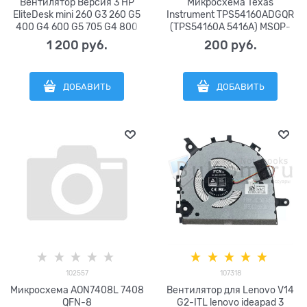
Вентилятор Версия 3 HP
Микросхема Texas
EliteDesk mini 260 G3 260 G5
Instrument TPS54160ADGQR
400 G4 600 G5 705 G4 800
(TPS54160A 5416A) MSOP-
G4 серии FCN 0FKTJ0000H
10-EP
1 200
 руб.
200
 руб.
DC5V 0.5A (4pin) L19501-001
ДОБАВИТЬ
ДОБАВИТЬ
102557
107318
Микросхема AON7408L 7408
Вентилятор для Lenovo V14
QFN-8
G2-ITL lenovo ideapad 3