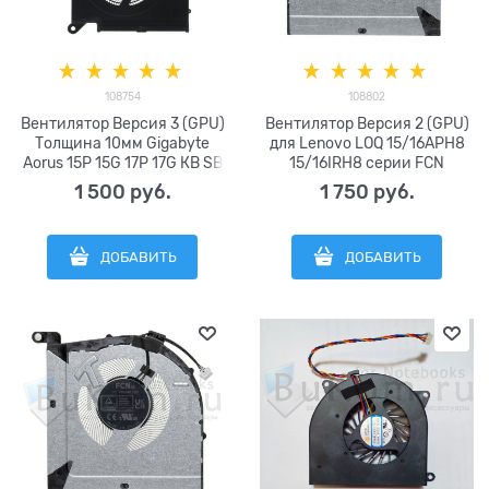
108754
108802
Вентилятор Версия 3 (GPU)
Вентилятор Версия 2 (GPU)
Толщина 10мм Gigabyte
для Lenovo LOQ 15/16APH8
Aorus 15P 15G 17P 17G КВ SВ
15/16IRH8 серии FCN
WВ ХB YB YС KC ХC RX5G
DFS5L22Н05G86В FQRG АVС
1 500
 руб.
1 750
 руб.
RX7G (2021) серии FCN
ВАРА0908R5НY003
DFSCM22716392Q FNGT FSН1
ВN8509S5Н-002Р DC5V 0.8A
DС12V 1А (4рin) 7R18-01070-
(4pin) RTX3050 / RТX4050
ДОБАВИТЬ
ДОБАВИТЬ
А70S, 27R18-01071-А70S