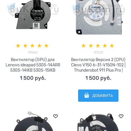
104662
107223
Вентилятор (GPU) для
Вентилятор Версия 2 (CPU)
Lenovo ideapad 530S-14ARR
Clevo V150 6-31-V150N-102 |
530S-14IKB 530S-15IKB
Thunderobot 911 Plus Pro |
Air15IKB XiaoXin Pro15 14
ARDOR GAMING NEO G15-
1 500
 руб.
1 500
 руб.
серии Sunon EG50040S1-
I5ND204 серии WINMA EGC-
CD40-S9A DC5V 2.25W Delta
79071S1-0AH p.pssa-7nk-
NS65C07-18F17 (4pin)
230-gp2-b DC5V 0,5A (4pin)
ДОБАВИТЬ
DC28000DGS0