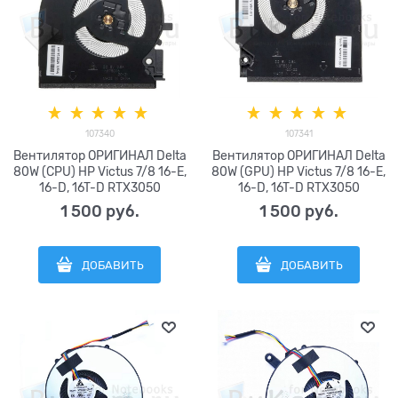
107340
107341
Вентилятор ОРИГИНАЛ Delta
Вентилятор ОРИГИНАЛ Delta
80W (CPU) HP Victus 7/8 16-E,
80W (GPU) HP Victus 7/8 16-E,
16-D, 16T-D RTX3050
16-D, 16T-D RTX3050
RTX3060 ТРN-Q263 ТРN-
RTX3060 ТРN-Q263 ТРN-
1 500
 руб.
1 500
 руб.
Q264 серии Sunon
Q264 серии Sunon
EG75070S1-C700-S9A Dеlta
EG75070S1-C710-S9A Dеlta
NS75С06-20K21 80W (4pin)
NS75С06-20K22 20K20 80W
ДОБАВИТЬ
ДОБАВИТЬ
M75725-001
(4pin) М75720-001, М75722-
001, М75723-001, M75727-001