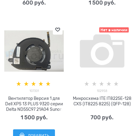
(TPS65982 65982
EG50040S1-CQ50-S9A DC5V
600
 руб.
1 500
 руб.
TPS65982DD) BGA
0.29A (4pin) DC28000W1SL
0WRH5K
Нет в наличии
107301
102958
Вентилятор Версия 1 для
Микросхема ITE IT8225E-128
Dell XPS 13 PLUS 9320 серии
CXS (IT8225 8225) (QFP-128)
Delta ND55C97 21A04 Sunon
EG50040S1-CQ40-S9A DC5V
1 500
 руб.
700
 руб.
0.29A (4pin) DC28000W0DL
DC28000W0SL 0XTRJG
ДОБАВИТЬ