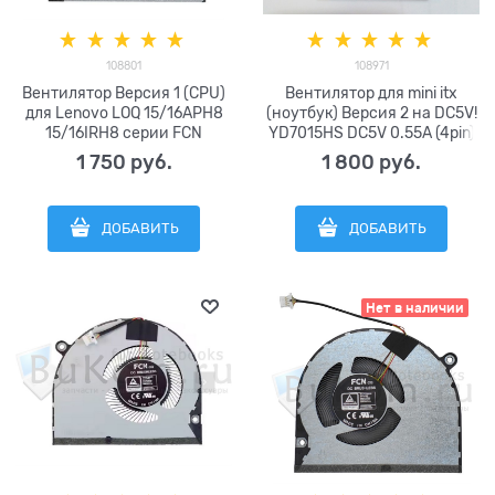
108801
108971
Вентилятор Версия 1 (CPU)
Вентилятор для mini itx
для Lenovo LOQ 15/16APH8
(ноутбук) Версия 2 на DC5V!
15/16IRH8 серии FCN
YD7015HS DC5V 0.55A (4pin)
DFS5L22Н15G86В FQRН АVС
1 750
 руб.
1 800
 руб.
ВАРА0908R5НY005
BAPA0908R5HY005
ВN8509S5Н-001Р
ДОБАВИТЬ
ДОБАВИТЬ
DFS5L22H15G86B-FQRH
DC5V 0.8A (4pin) RTX3050 /
RТX4050
Нет в наличии