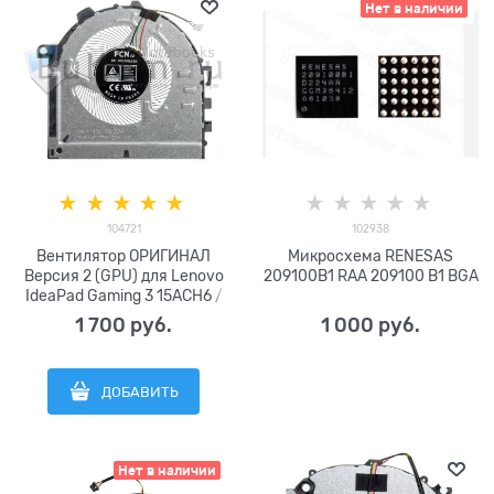
Нет в наличии
104721
102938
Вентилятор ОРИГИНАЛ
Микросхема RENESAS
Версия 2 (GPU) для Lenovo
209100B1 RAA 209100 B1 BGA
IdeaPad Gaming 3 15ACH6 /
15IHU6 серии FCN
1 700
 руб.
1 000
 руб.
DFS5K12B159A1H FNLY DC5V
0.5A (4pin)
ДОБАВИТЬ
Нет в наличии