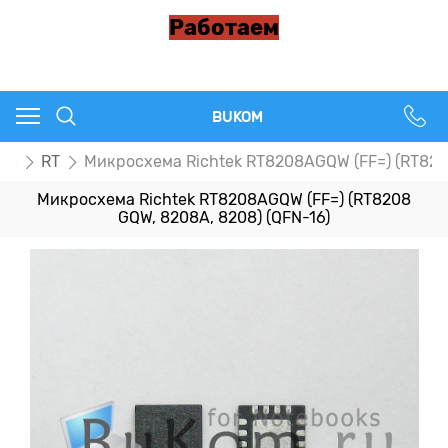
Работаем
BUKOM
пы
RT
Микросхема Richtek RT8208AGQW (FF=) (RT8208
Микросхема Richtek RT8208AGQW (FF=) (RT8208
GQW, 8208A, 8208) (QFN-16)