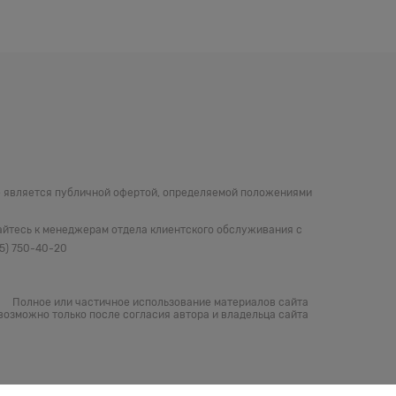
не является публичной офертой, определяемой положениями
айтесь к менеджерам отдела клиентского обслуживания с
05) 750-40-20
Полное или частичное использование материалов сайта
возможно только после согласия автора и владельца сайта