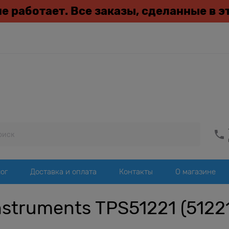
 не работает. Все заказы, сделанные в 
ог
Доставка и оплата
Контакты
О магазине
struments TPS51221 (51221