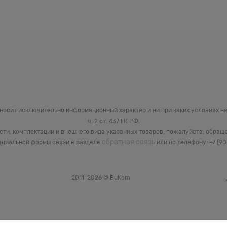
 носит исключительно информационный характер и ни при каких условиях 
ч. 2 ст. 437 ГК РФ.
сти, комплектации и внешнего вида указанных товаров, пожалуйста, обращ
обратная связь
циальной формы связи в разделе
или по телефону: +7 (9
2011-2026 © BuKom