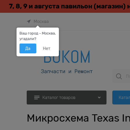
7, 8, 9 и августа павильон (магазин)
Москва
Ваш город - Москва,
угадали?
Да
Нет
Катал
Каталог товаров
Микросхема Texas In