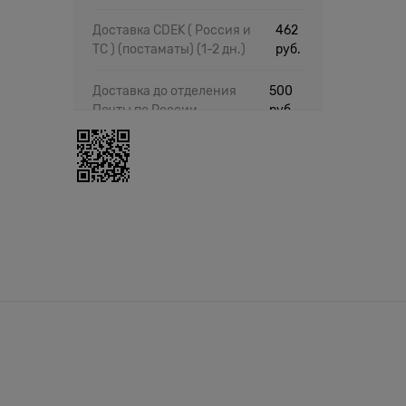
Доставка CDEK ( Россия и
462
ТС ) (постаматы)
(1-2 дн.)
руб.
Доставка до отделения
500
Почты по России
руб.