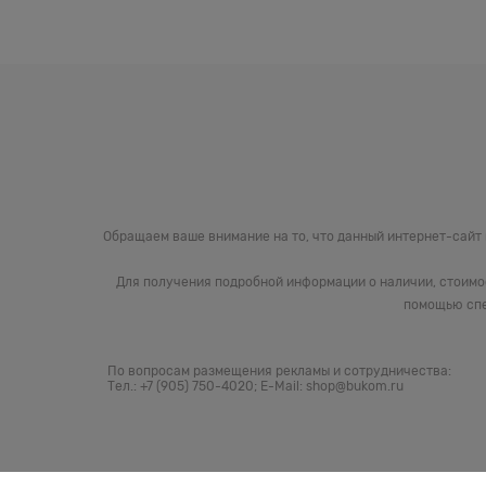
Обращаем ваше внимание на то, что данный интернет-сайт
Для получения подробной информации о наличии, стоимо
помощью спе
По вопросам размещения рекламы и сотрудничества:
Тел.: +7 (905) 750-4020; E-Mail: shop@bukom.ru