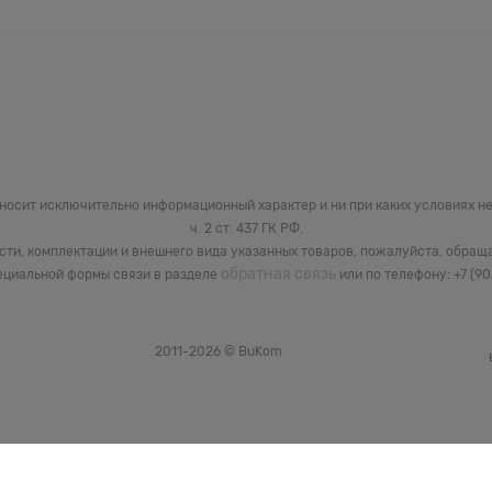
 носит исключительно информационный характер и ни при каких условиях 
ч. 2 ст. 437 ГК РФ.
сти, комплектации и внешнего вида указанных товаров, пожалуйста, обращ
обратная связь
циальной формы связи в разделе
или по телефону: +7 (9
2011-2026 © BuKom