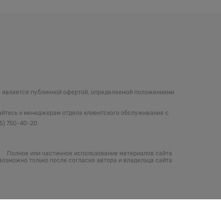
не является публичной офертой, определяемой положениями
айтесь к менеджерам отдела клиентского обслуживания с
05) 750-40-20
Полное или частичное использование материалов сайта
возможно только после согласия автора и владельца сайта