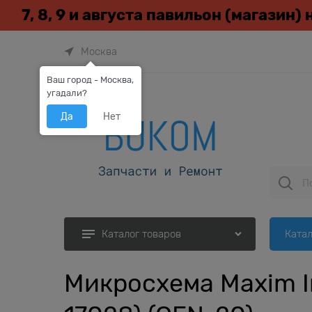
7, 8, 9 и августа павильон (магазин)
Москва
Ваш город - Москва,
угадали?
Да
Нет
Катал
Каталог товаров
Микросхема Maxim I