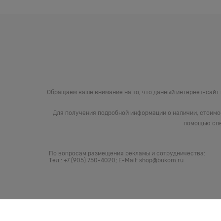
Обращаем ваше внимание на то, что данный интернет-сайт
Для получения подробной информации о наличии, стоимо
помощью спе
По вопросам размещения рекламы и сотрудничества:
Тел.: +7 (905) 750-4020; E-Mail: shop@bukom.ru