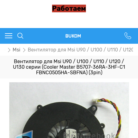
Работаем
BUKOM
ры
Msi
Вентилятор для Msi U90 / U100 / U110 / U120
Вентилятор для Msi U90 / U100 / U110 / U120 /
U130 серии (Cooler Master B5707-36RA-3HF-C1
FBNC0505HA-SBFNA) (3pin)