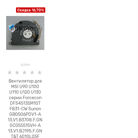
Скидка 16,70%
107991
Вентилятор для
MSI U90 U100
U110 U120 U130
серии Forcecon
DFS45135M10T
F831-CW Sunon
GB0506PDV1-A
13.V1.B3708.F.GN
GC055515VH-A
13.V1.BJ195.F.GN
T&T 6010L05F