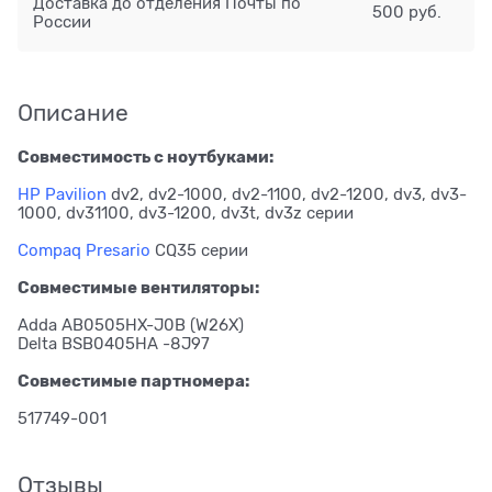
Доставка до отделения Почты по
500 руб.
России
Описание
Совместимость с ноутбуками:
HP Pavilion
dv2, dv2-1000, dv2-1100, dv2-1200, dv3, dv3-
1000, dv31100, dv3-1200, dv3t, dv3z серии
Compaq Presario
CQ35 серии
Совместимые вентиляторы:
Adda AB0505HX-J0B (W26X)
Delta BSB0405HA -8J97
Совместимые партномера:
517749-001
Отзывы