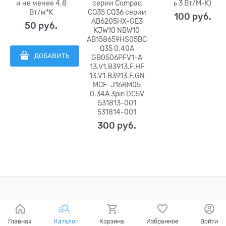
и не менее 4.8
серии Compaq
ь 3 Вт/M-K)
Вт/м*K
CQ35 CQ36 серии
100
 руб.
AB6205HX-GE3
50
 руб.
KJW10 NBW10
AB158659HS05BC
Q35 0.40A
ДОБАВИТЬ
GB0506PFV1-A
13.V1.B3913.F.HF
13.V1.B3913.F.GN
MCF-J16BM05
0.34A 3pin DC5V
531813-001
531814-001
300
 руб.
Главная
Каталог
Корзина
Избранное
Войти