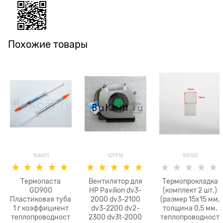
Похожие товары
104601
107914
105100
Термопаста
Вентилятор для
Термопрокладка
GD900
HP Pavilion dv3-
(комплект 2 шт.)
Пластиковая туба
2000 dv3-2100
(размер 15x15 мм,
1 г коэффициент
dv3-2200 dv2-
толщина 0,5 мм,
теплопроводност
2300 dv3t-2000
теплопроводност