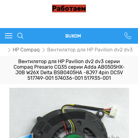
Работаем
BUKOM
ры
HP Compaq
Вентилятор для HP Pavilion dv2 dv3
Вентилятор для HP Pavilion dv2 dv3 серии
Compaq Presario CQ35 серии Adda AB0505HX-
J0B W26X Delta BSB0405HA -8J97 4pin DC5V
517749-001 574036-001 517935-001