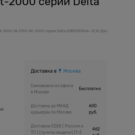
4t-2000 серии Delta
14-2000 14-2100 14t-2000 серии Delta KSB05105HA -9L16 3pin
Доставка в
Москва
Самовывоз из офиса
Бесплатно
в Москве
й
Доставка до МКАД
600
ей
курьером по Москве
руб.
Доставка CDEK ( Россия и
462
ТС ) (пункты выдачи)
(1-2