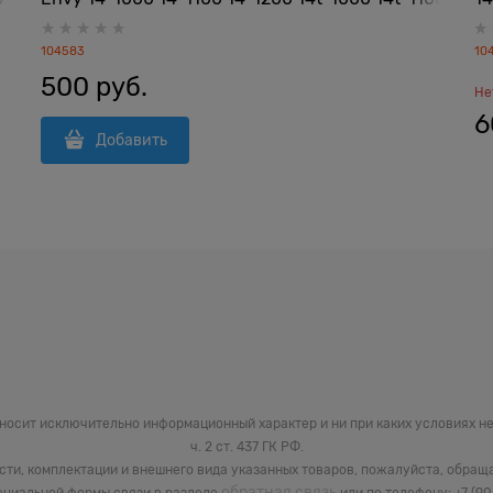
14t-1200 14-2000 14-2100 14t-2000 серии
20
608837-001 608378-001 657529-001
-9
104583
10
500
 руб.
Не
6
Добавить
 носит исключительно информационный характер и ни при каких условиях 
ч. 2 ст. 437 ГК РФ.
сти, комплектации и внешнего вида указанных товаров, пожалуйста, обращ
обратная связь
циальной формы связи в разделе
или по телефону: +7 (9