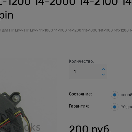
4t-1200 14-2000 14-2100 1
pin
 для HP Envy HP Envy 14-1000 14-1100 14-1200 14t-1000 14t-1100 14t-1200 
Количество:
Состояние:
новы
Гарантия:
90 дн
200
 руб.