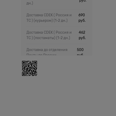
руб.
дн.)
Доставка CDEK ( Россия и
690
ТС ) (курьером)
(1-2 дн.)
руб.
Доставка CDEK ( Россия и
462
ТС ) (постаматы)
(1-2 дн.)
руб.
Доставка до отделения
500
Почты по России
руб.