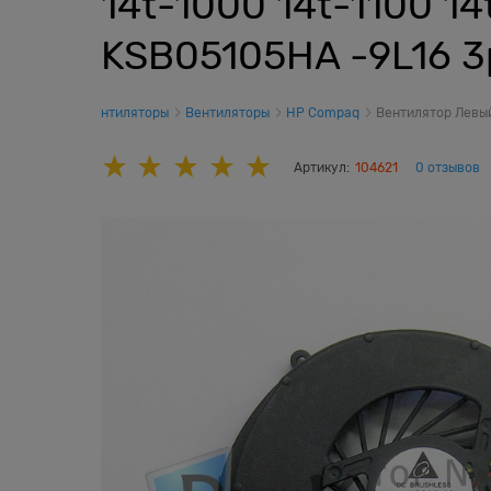
14t-1000 14t-1100 1
KSB05105HA -9L16 3
охлаждения, вентиляторы
Вентиляторы
HP Compaq
Вентилятор Левый
Артикул:
104621
0 отзывов