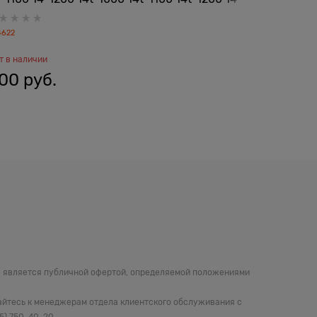
00 14-2100 14t-2000 серии Delta KSB05105HA
K)
L17 3pin 608837-001 608378-001 657529-001
4622
105100
т в наличии
Нет в налич
00
 руб.
100
 ру
не является публичной офертой, определяемой положениями
айтесь к менеджерам отдела клиентского обслуживания с
05) 750-40-20