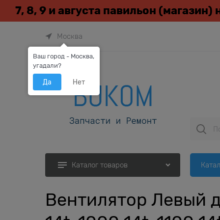
7, 8, 9 и августа павильон (магазин)
Москва
Ваш город - Москва,
угадали?
Да
Нет
Катал
Каталог товаров
Вентилятор Левый дл