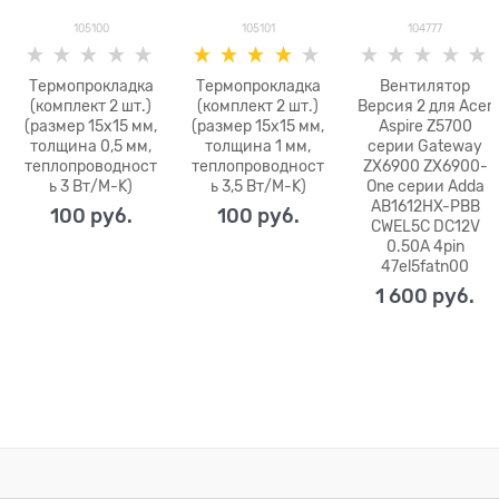
105100
105101
104777
Термопрокладка
Термопрокладка
Вентилятор
(комплект 2 шт.)
(комплект 2 шт.)
Версия 2 для Acer
(размер 15x15 мм,
(размер 15x15 мм,
Aspire Z5700
толщина 0,5 мм,
толщина 1 мм,
серии Gateway
теплопроводност
теплопроводност
ZX6900 ZX6900-
ь 3 Вт/M-K)
ь 3,5 Вт/M-K)
One серии Adda
AB1612HX-PBB
100
 руб.
100
 руб.
CWEL5C DC12V
0.50A 4pin
47el5fatn00
1 600
 руб.