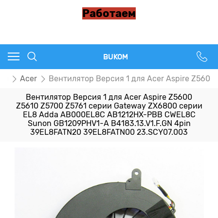
Работаем
BUKOM
ры
Acer
Вентилятор Версия 1 для Acer Aspire Z560
Вентилятор Версия 1 для Acer Aspire Z5600
Z5610 Z5700 Z5761 серии Gateway ZX6800 серии
EL8 Adda AB000EL8C AB1212HX-PBB CWEL8C
Sunon GB1209PHV1-A B4183.13.V1.F.GN 4pin
39EL8FATN20 39EL8FATN00 23.SCY07.003