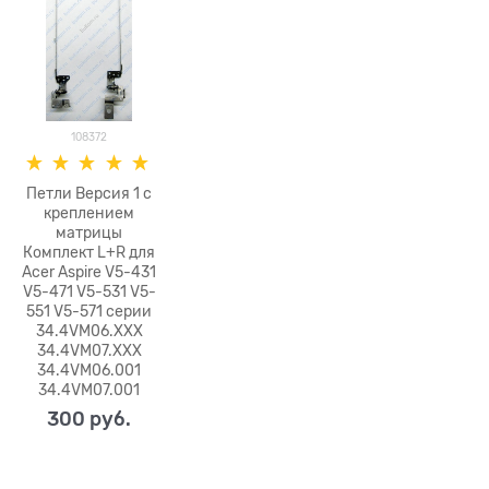
108372
Петли Версия 1 с
креплением
матрицы
Комплект L+R для
Acer Aspire V5-431
V5-471 V5-531 V5-
551 V5-571 серии
34.4VM06.XXX
34.4VM07.XXX
34.4VM06.001
34.4VM07.001
300
 руб.