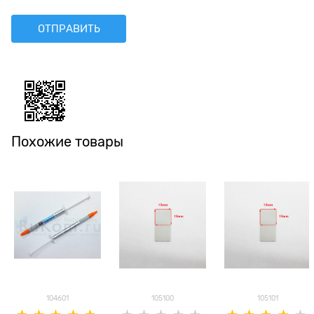
Похожие товары
104601
105100
105101