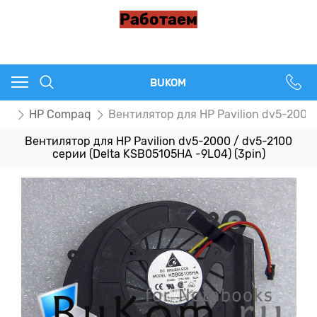
Работаем
BUKOM
ры
HP Compaq
Вентилятор для HP Pavilion dv5-2000 
Вентилятор для HP Pavilion dv5-2000 / dv5-2100
серии (Delta KSB05105HA -9L04) (3pin)