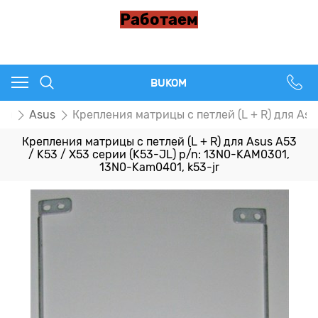
Работаем
BUKOM
цы
Asus
Крепления матрицы с петлей (L + R) для Asu
Крепления матрицы с петлей (L + R) для Asus A53
/ K53 / X53 серии (K53-JL) p/n: 13N0-KAM0301,
13N0-Kam0401, k53-jr