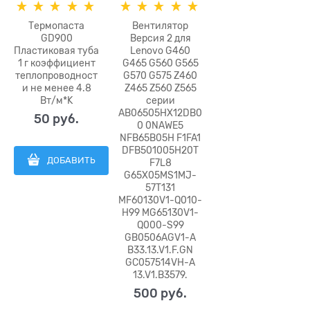
Термопаста
Вентилятор
GD900
Версия 2 для
Пластиковая туба
Lenovo G460
1 г коэффициент
G465 G560 G565
теплопроводност
G570 G575 Z460
и не менее 4.8
Z465 Z560 Z565
Вт/м*K
серии
AB06505HX12DB0
50
 руб.
0 0NAWE5
NFB65B05H F1FA1
DFB501005H20T
ДОБАВИТЬ
F7L8
G65X05MS1MJ-
57T131
MF60130V1-Q010-
H99 MG65130V1-
Q000-S99
GB0506AGV1-A
B33.13.V1.F.GN
GC057514VH-A
13.V1.B3579.
500
 руб.