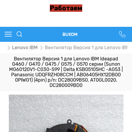
Работаем
BUKOM
ры
Lenovo IBM
Вентилятор Версия 1 для Lenovo IBM
Вентилятор Версия 1 для Lenovo IBM Ideapad
G460 / G470 / G475 / G575 / G570 серии (Sunon
MG60120V1-C030-S99 | Delta KSB05105HC -AG53 |
Panasonic UDQFRZH08CCM | AB06405HX12DB00
0PIWG1) (4pin) p/n: DC28009BS0, AT0GL0020,
DC280009BD0