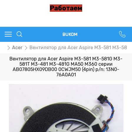
Работаем
BUKOM
ры
Acer
Вентилятор для Acer Aspire M3-581 M3-58
Вентилятор для Acer Aspire M3-581 M3-581G M3-
581T M3-481 M3-481G MA50 M360 серии
AB07805HX09DB00 0CWJM50 (4pin) p/n: 13N0-
76A0A01