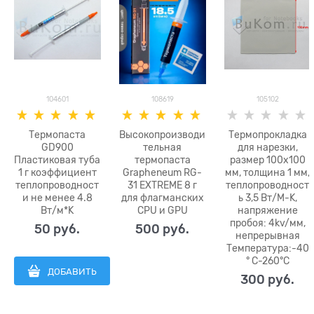
104601
108619
105102
Термопаста
Высокопроизводи
Термопрокладка
GD900
тельная
для нарезки,
Пластиковая туба
термопаста
размер 100x100
1 г коэффициент
Grapheneum RG-
мм, толщина 1 мм,
теплопроводност
31 EXTREME 8 г
теплопроводност
и не менее 4.8
для флагманских
ь 3,5 Вт/M-K,
Вт/м*K
CPU и GPU
напряжение
пробоя: 4kv/мм,
50
 руб.
500
 руб.
непрерывная
Температура:-40
° C-260°C
ДОБАВИТЬ
300
 руб.