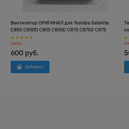
Вентилятор ОРИГИНАЛ для Toshiba Satellite
Те
C850 C850D C855 C855D C870 C870D C875
к
70
C875D L850 L850D L870 L870D L875 L875D
В
us
серии Sunon MF60090V1-C450-G99 (3wire 3pin)
104545
10
600
 руб.
5
Добавить