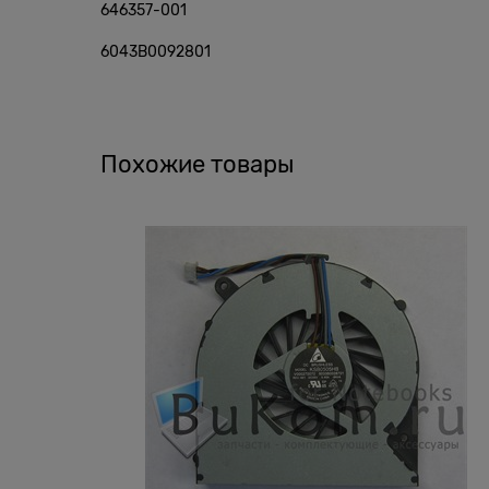
646357-001
6043B0092801
Похожие товары