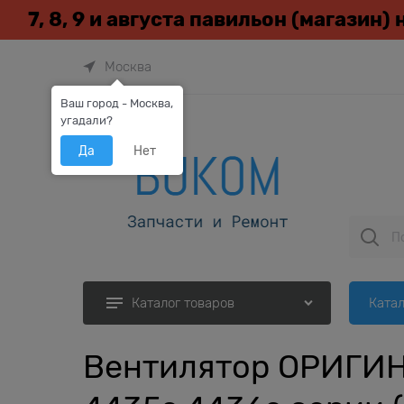
7, 8, 9 и августа павильон (магазин)
Москва
Ваш город - Москва,
угадали?
Да
Нет
Катал
Каталог товаров
Вентилятор ОРИГИНА