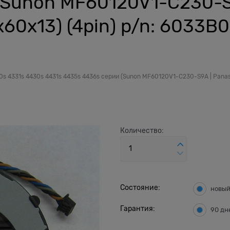
(Sunon MF60120V1-C230-S
60x13) (4pin) p/n: 6033B
 4331s 4430s 4431s 4435s 4436s серии (Sunon MF60120V1-C230-S9A | Panaso
Количество:
Состояние:
новы
Гарантия:
90 дн