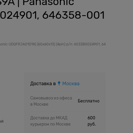
9A | Panasonic
0024901, 646358-001
nic UDQFRJA01D1N) (60x60x13) (4pin) p/n: 6033B0024901, 646358-001 AJ66
Доставка в
Москва
Самовывоз из офиса
Бесплатно
в Москве
й
Доставка до МКАД
600
ей
курьером по Москве
руб.