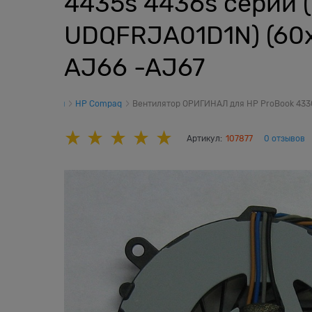
4435s 4436s серии 
UDQFRJA01D1N) (60x
AJ66 -AJ67
ы
Вентиляторы
HP Compaq
Вентилятор ОРИГИНАЛ для HP ProBook 4330s
Артикул:
107877
0 отзывов