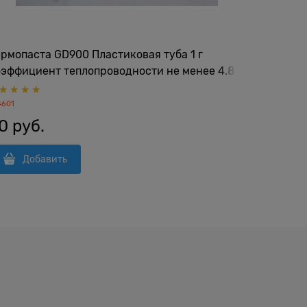
рмопаста GD900 Пластиковая туба 1 г
Термопро
оэффициент теплопроводности не менее 4.8
мм, толщ
т/м*K
K)
4601
105100
0
 руб.
Нет в налич
100
 ру
Добавить