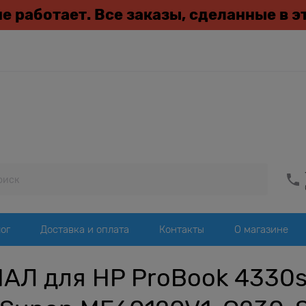
 не работает. Все заказы, сделанные в 
ог
Доставка и оплата
Контакты
О магазине
Л для HP ProBook 4330s 