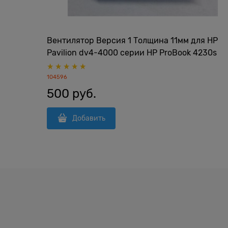
Вентилятор Версия 1 Толщина 11мм для HP
Pavilion dv4-4000 серии HP ProBook 4230s
4231s Toshiba Satellite C50 C55 C850 C855 C8
C875 L850 L855 L870 L875 S850 S855 S875 As
104596
EeeBox EB810 KSB0505HB -BK48 (4pin)
500
 руб.
6033b0028701
Добавить