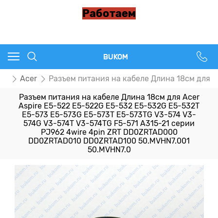
Работаем
BUKOM
ия
Acer
Разъем питания на кабеле Длина 18см для 
Разъем питания на кабеле Длина 18см для Acer
Aspire E5-522 E5-522G E5-532 E5-532G E5-532T
E5-573 E5-573G E5-573T E5-573TG V3-574 V3-
574G V3-574T V3-574TG F5-571 A315-21 серии
PJ962 4wire 4pin ZRT DD0ZRTAD000
DD0ZRTAD010 DD0ZRTAD100 50.MVHN7.001
50.MVHN7.0