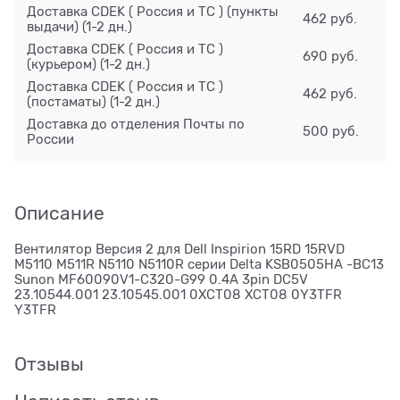
Доставка CDEK ( Россия и ТС ) (пункты
462 руб.
выдачи)
(1-2 дн.)
Доставка CDEK ( Россия и ТС )
690 руб.
(курьером)
(1-2 дн.)
Доставка CDEK ( Россия и ТС )
462 руб.
(постаматы)
(1-2 дн.)
Доставка до отделения Почты по
500 руб.
России
Описание
Вентилятор Версия 2 для Dell Inspirion 15RD 15RVD
M5110 M511R N5110 N5110R серии Delta KSB0505HA -BC13
Sunon MF60090V1-C320-G99 0.4A 3pin DC5V
23.10544.001 23.10545.001 0XCT08 XCT08 0Y3TFR
Y3TFR
Отзывы