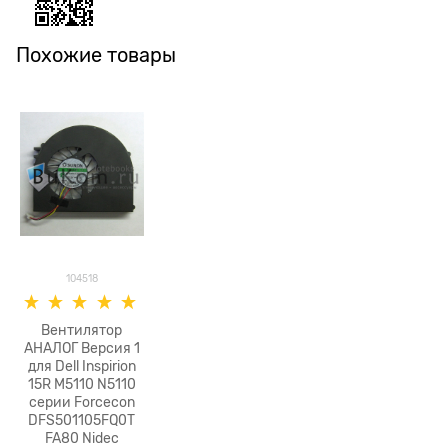
Похожие товары
104518
Вентилятор
АНАЛОГ Версия 1
для Dell Inspirion
15R M5110 N5110
серии Forcecon
DFS501105FQ0T
FA80 Nidec