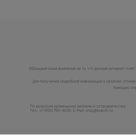
Обращаем ваше внимание на то, что данный интернет-сайт
Для получения подробной информации о наличии, стоимо
помощью спе
По вопросам размещения рекламы и сотрудничества:
Тел.: +7 (905) 750-4020; E-Mail: shop@bukom.ru