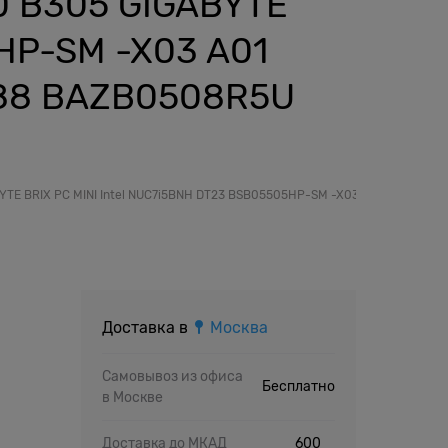
0 B305 GIGABYTE
HP-SM -X03 A01
88 BAZB0508R5U
ABYTE BRIX PC MINI Intel NUC7i5BNH DT23 BSB05505HP-SM -X03 A01 CT02
Доставка в
Москва
Самовывоз из офиса
Бесплатно
в Москве
й
Доставка до МКАД
600