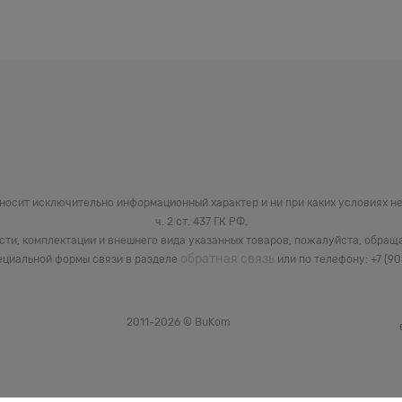
 носит исключительно информационный характер и ни при каких условиях 
ч. 2 ст. 437 ГК РФ.
сти, комплектации и внешнего вида указанных товаров, пожалуйста, обращ
обратная связь
циальной формы связи в разделе
или по телефону: +7 (9
2011-2026 © BuKom