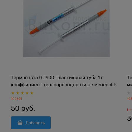
Термопаста GD900 Пластиковая туба 1 г
Те
коэффициент теплопроводности не менее 4.8
мм
Вт/м*K
K,
Те
104601
10
50
 руб.
Не
3
Добавить