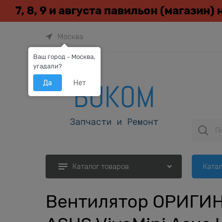
7, 8, 9 и августа павильон (магазин)
Москва
Ваш город - Москва,
угадали?
Да
Нет
Катал
Каталог товаров
Вентилятор ОРИГИНА