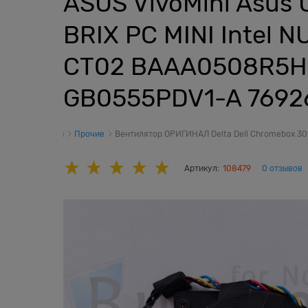
ASUS VivoMini Asus
BRIX PC MINI Intel
CT02 BAAA0508R5H
GB0555PDV1-A 7692
ы
Вентиляторы
Прочие
Вентилятор ОРИГИНАЛ Delta Dell Chromebox 3
Артикул:
108479
0 отзывов