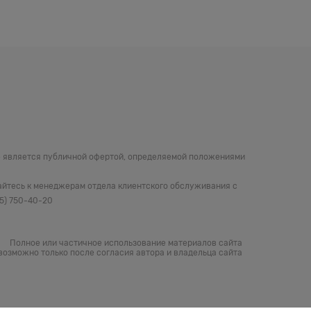
не является публичной офертой, определяемой положениями
айтесь к менеджерам отдела клиентского обслуживания с
05) 750-40-20
Полное или частичное использование материалов сайта
возможно только после согласия автора и владельца сайта