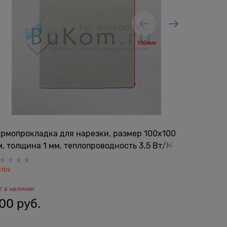
рмопрокладка для нарезки, размер 100x100
Высокоп
, толщина 1 мм, теплопроводность 3,5 Вт/M-
Graphene
 напряжение пробоя: 4kv/мм, непрерывная
флагманс
мпература:-40 ° C-260°C
5102
108619
т в наличии
Нет в налич
00
 руб.
500
 р