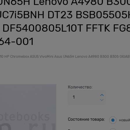
 UN65H Lenovo A4980 B30
 NUC7i5BNH DT23 BSB05505
 DF5400805L10T FFTK FG
64-001
010 HP Chromebox ASUS VivoMini Asus UN65H Lenovo A4980 B300 B305 GIG
Количество:
Состояние товара:
новы