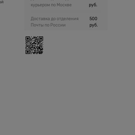
ей
курьером по Москве
руб.
Доставка до отделения
500
Почты по России
руб.