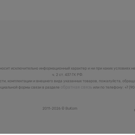
 носит исключительно информационный характер и ни при каких условиях 
ч. 2 ст. 437 ГК РФ.
сти, комплектации и внешнего вида указанных товаров, пожалуйста, обращ
обратная связь
циальной формы связи в разделе
или по телефону: +7 (9
2011-2026 © BuKom