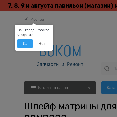
7, 8, 9 и августа павильон (магазин)
Москва
Ваш город - Москва,
угадали?
Да
Нет
Катал
Каталог товаров
Шлейф матрицы для 