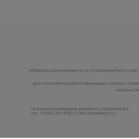
Обращаем ваше внимание на то, что данный интернет-сайт
Для получения подробной информации о наличии, стоимо
помощью спе
По вопросам размещения рекламы и сотрудничества:
Тел.: +7 (905) 750-4020; E-Mail: shop@bukom.ru