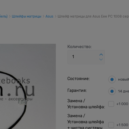
ель)
Шлейфы матрицы
Asus
Шлейф матрицы для Asus Eee PC 1008 се
Количество:
Состояние:
новы
Гарантия:
14 дн
Замена /
+1 000
Установка шлейфа:
Замена /
Установка шлейфа
+1 500
+ чистка системы