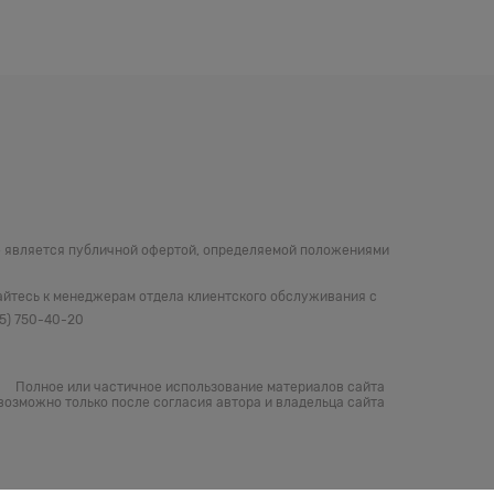
не является публичной офертой, определяемой положениями
айтесь к менеджерам отдела клиентского обслуживания с
05) 750-40-20
Полное или частичное использование материалов сайта
возможно только после согласия автора и владельца сайта