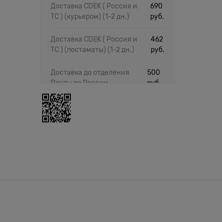
Доставка CDEK ( Россия и
690
ТС ) (курьером)
(1-2 дн.)
руб.
Доставка CDEK ( Россия и
462
ТС ) (постаматы)
(1-2 дн.)
руб.
Доставка до отделения
500
Почты по России
руб.