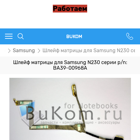
Работаем
BUKOM
цы
Samsung
Шлейф матрицы для Samsung N230 сер
Шлейф матрицы для Samsung N230 серии p/n:
BA39-00968A