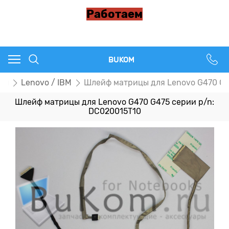
Работаем
BUKOM
цы
Lenovo / IBM
Шлейф матрицы для Lenovo G470 G4
Шлейф матрицы для Lenovo G470 G475 серии p/n:
DC020015T10