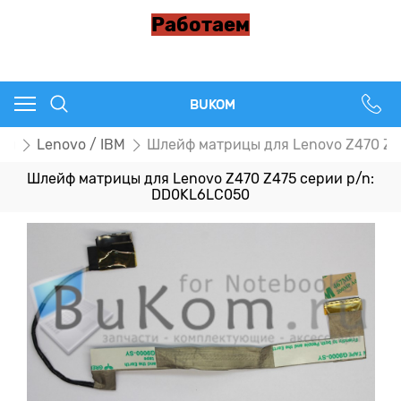
Работаем
BUKOM
цы
Lenovo / IBM
Шлейф матрицы для Lenovo Z470 Z4
Шлейф матрицы для Lenovo Z470 Z475 серии p/n:
DD0KL6LC050