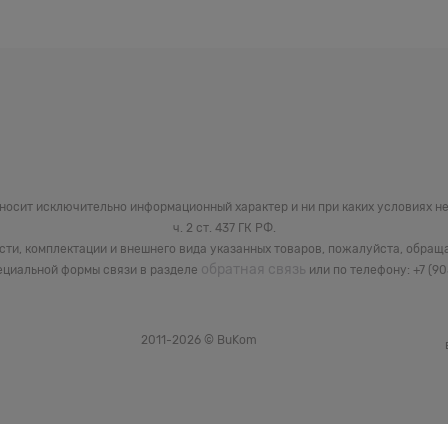
 носит исключительно информационный характер и ни при каких условиях 
ч. 2 ст. 437 ГК РФ.
сти, комплектации и внешнего вида указанных товаров, пожалуйста, обращ
обратная связь
циальной формы связи в разделе
или по телефону: +7 (9
2011-2026 © BuKom