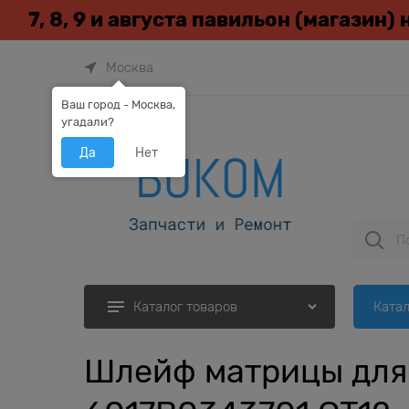
7, 8, 9 и августа павильон (магазин)
Москва
Ваш город - Москва,
угадали?
Да
Нет
Катал
Каталог товаров
Шлейф матрицы для 