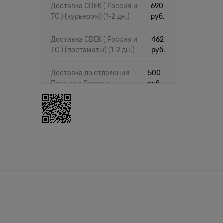
Доставка CDEK ( Россия и
690
ТС ) (курьером)
(1-2 дн.)
руб.
Доставка CDEK ( Россия и
462
ТС ) (постаматы)
(1-2 дн.)
руб.
Доставка до отделения
500
Почты по России
руб.