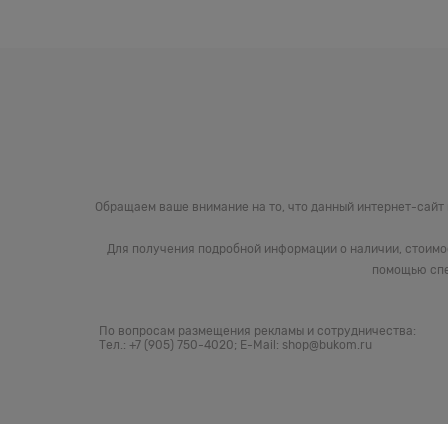
Обращаем ваше внимание на то, что данный интернет-сайт
Для получения подробной информации о наличии, стоимо
помощью спе
По вопросам размещения рекламы и сотрудничества:
Тел.: +7 (905) 750-4020; E-Mail: shop@bukom.ru