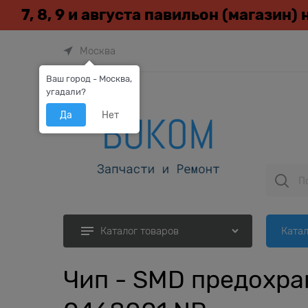
7, 8, 9 и августа павильон (магазин)
Москва
Ваш город - Москва,
угадали?
Да
Нет
Катал
Каталог товаров
Чип - SMD предохра