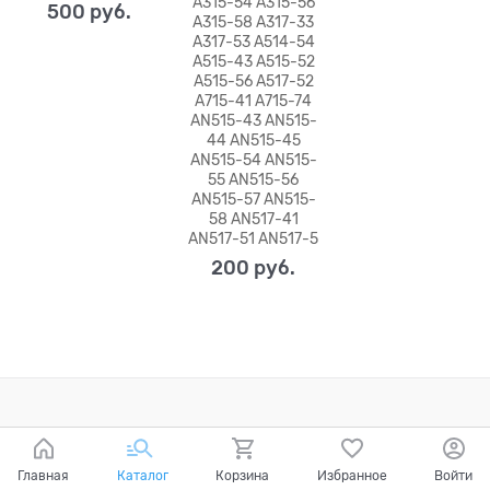
A315-54 A315-56
500
 руб.
A315-58 A317-33
A317-53 A514-54
A515-43 A515-52
A515-56 A517-52
A715-41 A715-74
AN515-43 AN515-
44 AN515-45
AN515-54 AN515-
55 AN515-56
AN515-57 AN515-
58 AN517-41
AN517-51 AN517-5
200
 руб.
Главная
Каталог
Корзина
Избранное
Войти