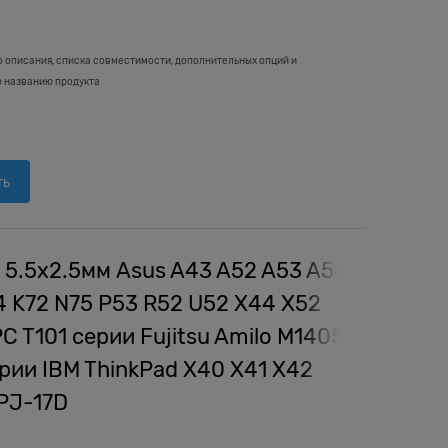
о описания, списка совместимости, дополнительных опций и
о названию продукта
ть
 5.5x2.5мм Asus A43 A52 A53 A54
4 K72 N75 P53 R52 U52 X44 X52
C T101 серии Fujitsu Amilo M1405
рии IBM ThinkPad X40 X41 X42
PJ-17D