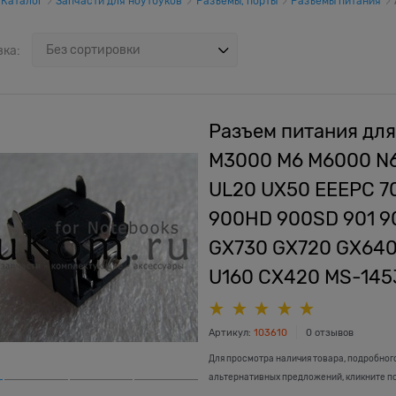
Каталог
Запчасти для ноутбуков
Разъемы, порты
Разъемы питания
вка:
Разъем питания для
M3000 M6 M6000 N6
UL20 UX50 EEEPC 7
900HD 900SD 901 9
GX730 GX720 GX640
U160 CX420 MS-1453
Артикул:
103610
0 отзывов
Для просмотра наличия товара, подробног
альтернативных предложений, кликните п