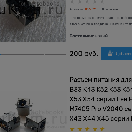
Артикул:
103622
0 отзывов
Для просмотра наличия товара, подробног
альтернативных предложений, кликните п
Состояние:
новый
200
 руб.
Добави
Разъем питания для
B33 K43 K52 K53 K5
X53 X54 серии Eee P
M7405 Pro V2040 се
X43 X44 X45 серии 