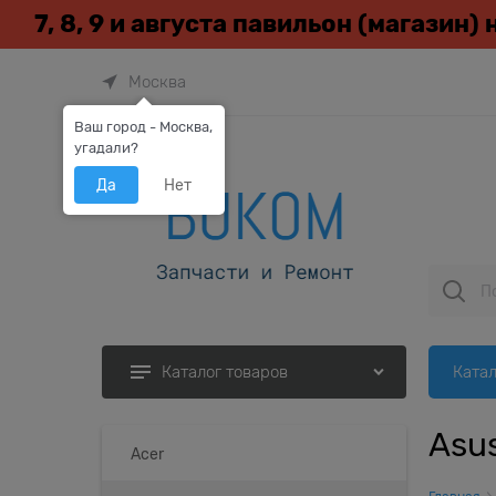
7, 8, 9 и августа павильон (магазин)
Москва
Ваш город - Москва,
угадали?
Да
Нет
Катал
Каталог товаров
Asu
Acer