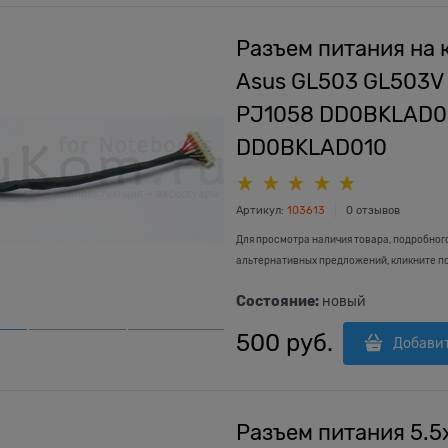
Разъем питания на 
Asus GL503 GL503V
PJ1058 DD0BKLAD
DD0BKLAD010
Артикул:
103613
0 отзывов
Для просмотра наличия товара, подробног
альтернативных предложений, кликните п
Состояние:
новый
500
 руб.
Добави
Разъем питания 5.5