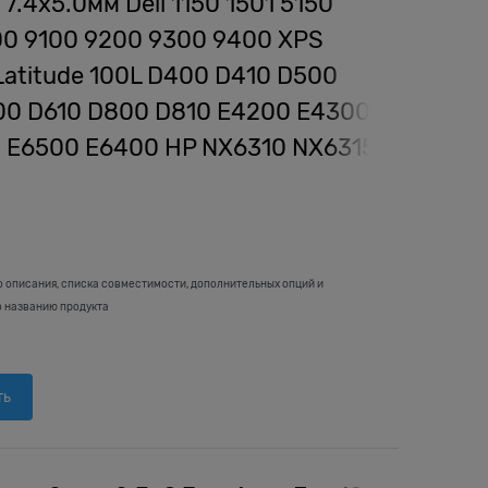
7.4x5.0мм Dell 1150 1501 5150
00 9100 9200 9300 9400 XPS
Latitude 100L D400 D410 D500
00 D610 D800 D810 E4200 E4300
 E6500 E6400 HP NX6310 NX6315
о описания, списка совместимости, дополнительных опций и
о названию продукта
ть