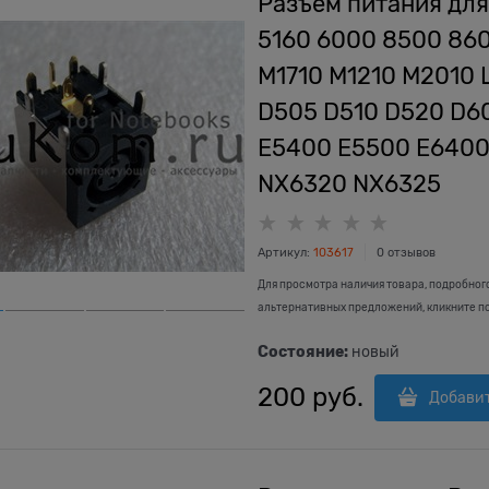
Разъем питания для 
5160 6000 8500 86
M1710 M1210 M2010 
D505 D510 D520 D6
E5400 E5500 E6400
NX6320 NX6325
Артикул:
103617
0 отзывов
Для просмотра наличия товара, подробног
альтернативных предложений, кликните п
Состояние:
новый
200
 руб.
Добави