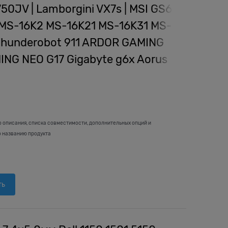
0JV | Lamborgini VX7s | MSI GS63
MS-16K2 MS-16K21 MS-16K31 MS-
Thunderobot 911 ARDOR GAMING
NG NEO G17 Gigabyte g6x Aorus
о описания, списка совместимости, дополнительных опций и
о названию продукта
ть