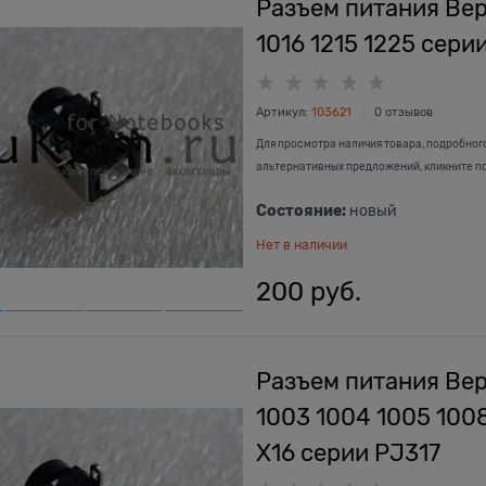
Разъем питания Верс
1016 1215 1225 сери
Артикул:
103621
0 отзывов
Для просмотра наличия товара, подробног
альтернативных предложений, кликните п
Состояние:
новый
Нет в наличии
200
 руб.
Разъем питания Вер
1003 1004 1005 1008 
X16 серии PJ317