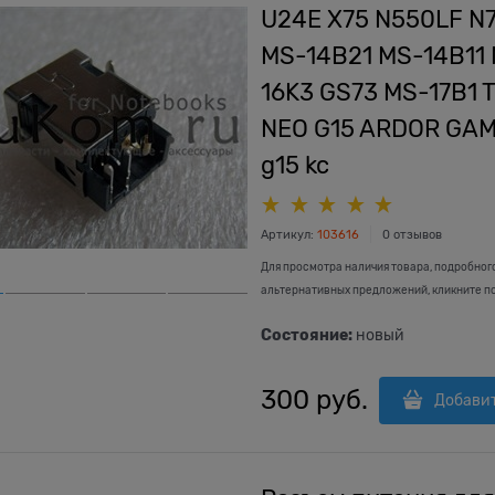
U24E X75 N550LF N75
MS-14B21 MS-14B11 
16K3 GS73 MS-17B1 
NEO G15 ARDOR GAMI
g15 kc
Артикул:
103616
0 отзывов
Для просмотра наличия товара, подробног
альтернативных предложений, кликните п
Состояние:
новый
300
 руб.
Добави