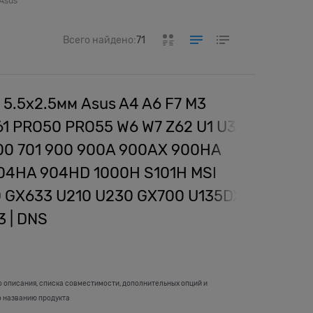
Asus
Всего найдено:
71
 5.5x2.5мм Asus A4 A6 F7 M3
1 PRO50 PRO55 W6 W7 Z62 U1 U3
00 701 900 900A 900AX 900HA
04HA 904HD 1000H S101H MSI
 GX633 U210 U230 GX700 U135DX
 | DNS
о описания, списка совместимости, дополнительных опций и
о названию продукта