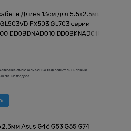
кабеле Длина 13см для 5.5x2.5мм
 GL503VD FX503 GL703 серии
000 DD0BDNAD010 DD0BKNAD010
о описания, списка совместимости, дополнительных опций и
о названию продукта
ть
x2.5мм Asus G46 G53 G55 G74