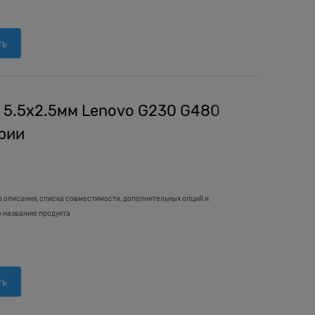
ть
 5.5x2.5мм Lenovo G230 G480
рии
о описания, списка совместимости, дополнительных опций и
о названию продукта
ть