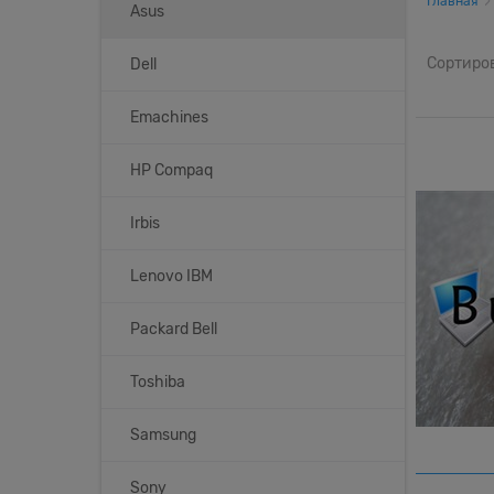
Главная
Asus
Сортиро
Dell
Emachines
HP Compaq
Irbis
Lenovo IBM
Packard Bell
Toshiba
Samsung
Sony