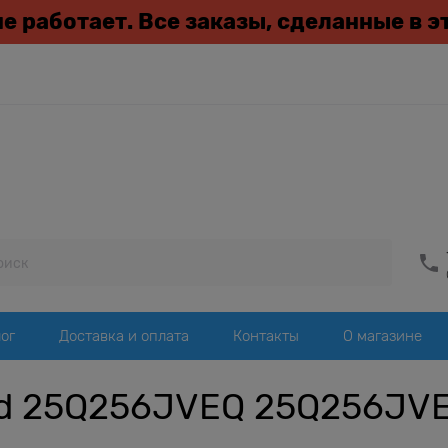
 не работает. Все заказы, сделанные в 
ог
Доставка и оплата
Контакты
О магазине
d 25Q256JVEQ 25Q256JVE