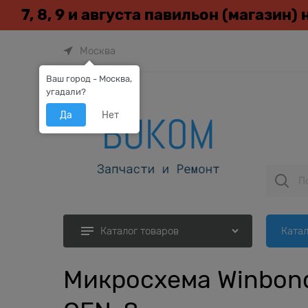
7, 8, 9 и августа павильон (магазин)
Москва
Ваш город - Москва,
угадали?
Да
Нет
Катал
Каталог товаров
Микросхема Winbon