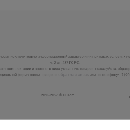
 носит исключительно информационный характер и ни при каких условиях 
ч. 2 ст. 437 ГК РФ.
сти, комплектации и внешнего вида указанных товаров, пожалуйста, обращ
обратная связь
циальной формы связи в разделе
или по телефону: +7 (9
2011-2026 © BuKom