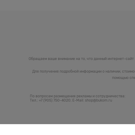
Обращаем ваше внимание на то, что данный интернет-сайт
Для получения подробной информации о наличии, стоимо
помощью спе
По вопросам размещения рекламы и сотрудничества:
Тел.: +7 (905) 750-4020; E-Mail: shop@bukom.ru