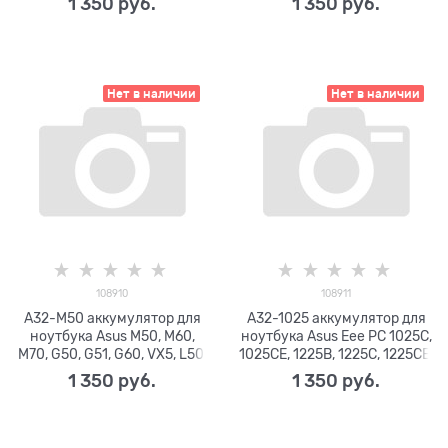
1 350
 руб.
1 350
 руб.
N75, 5200mAh, 10.8V
Нет в наличии
Нет в наличии
108910
108911
A32-M50 аккумулятор для
A32-1025 аккумулятор для
ноутбука Asus M50, M60,
ноутбука Asus Eee PC 1025C,
M70, G50, G51, G60, VX5, L50,
1025CE, 1225B, 1225C, 1225CE,
M51, X55, Pro56, Pro72, N61,
5200mAh 10.8V
1 350
 руб.
1 350
 руб.
X64, 5200mAh, 11.1V