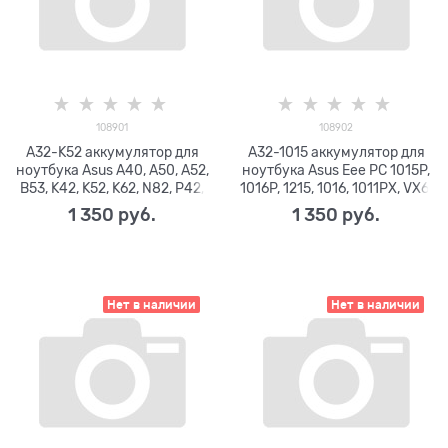
108901
108902
A32-K52 аккумулятор для
A32-1015 аккумулятор для
ноутбука Asus A40, A50, A52,
ноутбука Asus Eee PC 1015P,
B53, K42, K52, K62, N82, P42,
1016P, 1215, 1016, 1011PX, VX6,
P52, P62, P82, X42, X5I, X52,
4400mAh, 10.8V
1 350
 руб.
1 350
 руб.
X67, X8C, 4400mAh, +11.2V
Нет в наличии
Нет в наличии