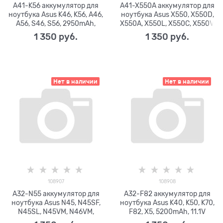
A41-K56 аккумулятор для
A41-X550A аккумулятор для
ноутбука Asus K46, K56, A46,
ноутбука Asus X550, X550D,
A56, S46, S56, 2950mAh,
X550A, X550L, X550C, X550V,
15.0V
2600mAh, 14.4V
1 350
 руб.
1 350
 руб.
Нет в наличии
Нет в наличии
108907
108908
A32-N55 аккумулятор для
A32-F82 аккумулятор для
ноутбука Asus N45, N45SF,
ноутбука Asus K40, K50, K70,
N45SL, N45VM, N46VM,
F82, X5, 5200mAh, 11.1V
N46VZ, N55, N55SF, N55SL,