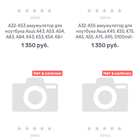
108903
108904
A32-K53 аккумулятор для
A32-K55 аккумулятор для
ноутбука Asus A43, A53, A54,
ноутбука Asus K45, K55, K75,
A83, A84, K43, K53, K54, K84,
A45, A55, A75, A95, 5100mAh,
X43, X44, X53, X54, 5200mAh,
11.1V
1 350
 руб.
1 350
 руб.
10.8V
Нет в наличии
Нет в наличии
108905
108906