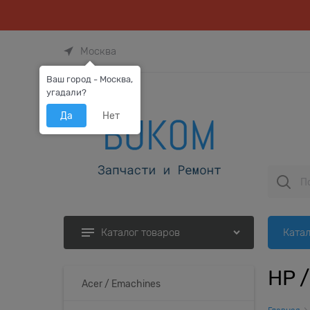
Москва
Ваш город - Москва,
угадали?
Да
Нет
Катал
Каталог товаров
HP 
Acer / Emachines