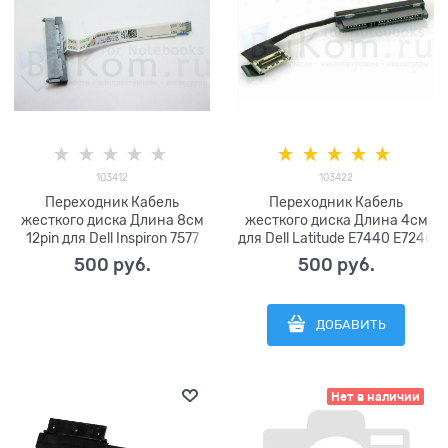
103412
103422
Переходник Кабель
Переходник Кабель
жесткого диска Длина 8см
жесткого диска Длина 4см
12pin для Dell Inspiron 7577
для Dell Latitude E7440 E7240
7587 7588 серии 0T0GN3
серии DC02C004K00
500
 руб.
500
 руб.
NBX00027L00 CKF50
0HH0YC DC02C006Q00
ДОБАВИТЬ
Нет в наличии