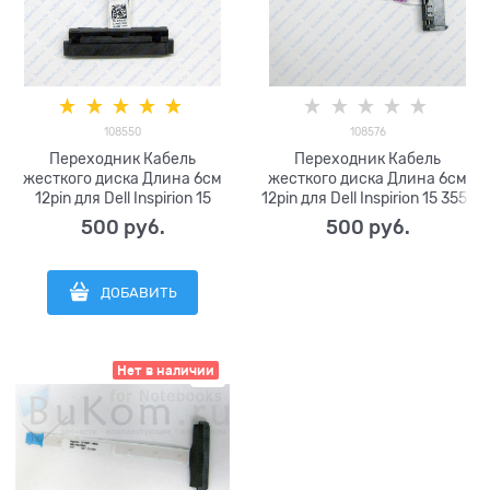
108550
108576
Переходник Кабель
Переходник Кабель
жесткого диска Длина 6см
жесткого диска Длина 6см
12pin для Dell Inspirion 15
12pin для Dell Inspirion 15 3551
3459 3558 3568 5555 5558
3552 серии 450.03008.1001
500
 руб.
500
 руб.
5559 серии AAL20
450.08805.2001
NBX0001QE00 0H5G06
H5G06
ДОБАВИТЬ
Нет в наличии