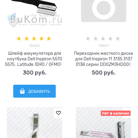
103425
108531
Шлейф аккумулятора для
Переходник жесткого диска
ноутбука Dell Inspiron 5570
для Dell Inspiron 11 3135 3137
5575 , Latitude 3590 / 0FM0F1
3138 серии DD0ZM3HD000
, DC02002WT00
09R4YN 9R4YN
300
 руб.
500
 руб.
ДОБАВИТЬ
Нет в наличии