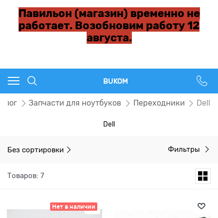
Павильон (магазин) временно не
работает. Возобновим работу 12
августа.
BUKOM
талог
Запчасти для ноутбуков
Переходники
Dell
Dell
Без сортировки
Фильтры
Товаров: 7
Нет в наличии