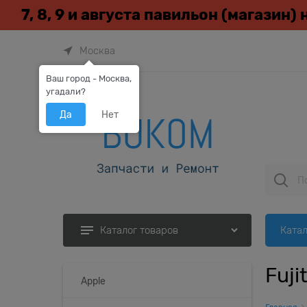
7, 8, 9 и августа павильон (магазин)
Москва
Ваш город - Москва,
угадали?
Да
Нет
Катал
Каталог товаров
Fuj
Apple